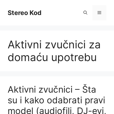
Skip
to
Stereo Kod
Menu
content
Aktivni zvučnici za
domaću upotrebu
Aktivni zvučnici – Šta
su i kako odabrati pravi
model (audiofili, DJ-evi,