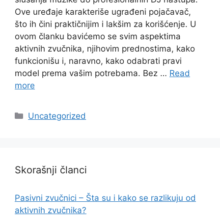
Ove uređaje karakteriše ugrađeni pojačavač,
što ih čini praktičnijim i lakšim za korišćenje. U
ovom članku bavićemo se svim aspektima
aktivnih zvučnika, njihovim prednostima, kako
funkcionišu i, naravno, kako odabrati pravi
model prema vašim potrebama. Bez …
Read
more
Categories
Uncategorized
Skorašnji članci
Pasivni zvučnici – Šta su i kako se razlikuju od
aktivnih zvučnika?